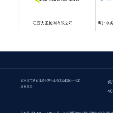
江西力圣检测有限公司
惠州水
石家庄市新石北路368号金石工业园区一号加
免
速器三层
40
备案号: 冀ICP备12000600号-1
河北网星软件有限公司版权所有
网站