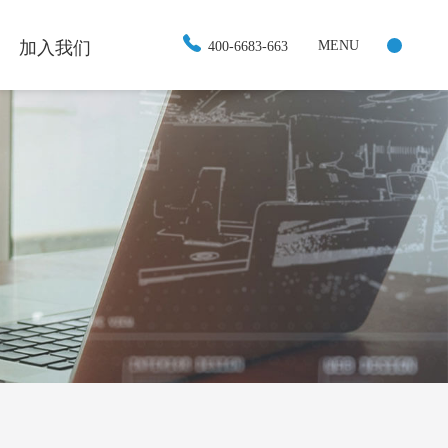

加入我们
400-6683-663